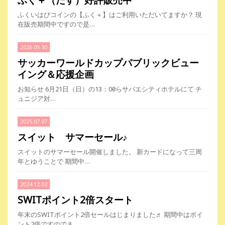
ふく＋（たす）好評販売中
ふくいはぴコインの【ふく＋】はご利用いただいてますか？ 現
在販売期間中ですので是…
2026.05.30
サッカーワールドカップパブリックビュー
イング＆応援企画
お知らせ 6月21日（日）の13：00からサバエシティホテルにて チ
ュニジア対…
2025.07.07
スイット サマーセール♪
スイットのサマーセール開催しました。 新カードになって三周
年とゆうことで 期間中…
2024.12.02
SWITポイント2倍スタート
年末のSWITポイント2倍セールはじまりました♬ 期間中はポイ
ント2倍ですのでま…