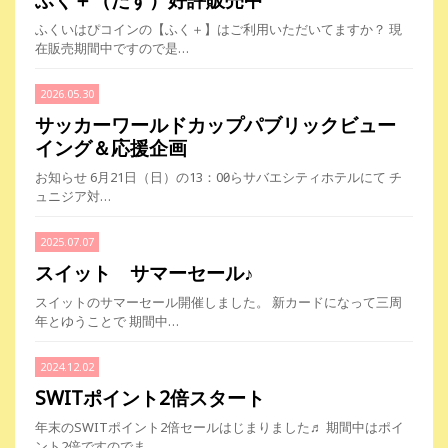
ふく＋（たす）好評販売中
ふくいはぴコインの【ふく＋】はご利用いただいてますか？ 現
在販売期間中ですので是…
2026.05.30
サッカーワールドカップパブリックビュー
イング＆応援企画
お知らせ 6月21日（日）の13：00からサバエシティホテルにて チ
ュニジア対…
2025.07.07
スイット サマーセール♪
スイットのサマーセール開催しました。 新カードになって三周
年とゆうことで 期間中…
2024.12.02
SWITポイント2倍スタート
年末のSWITポイント2倍セールはじまりました♬ 期間中はポイ
ント2倍ですのでま…